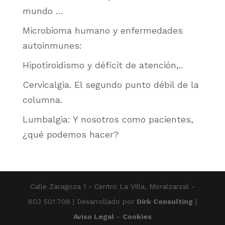
mundo …
Microbioma humano y enfermedades
autoinmunes:
Hipotiroidismo y déficit de atención,..
Cervicalgia. El segundo punto débil de la
columna.
Lumbalgia: Y nosotros como pacientes,
¿qué podemos hacer?
Calle Zaragoza 1 - Centro La Villa, Moralzarzal -
603 501 708 | Desarrollado por
Dirk Consulting
|
Aviso Legal
-
Cookies